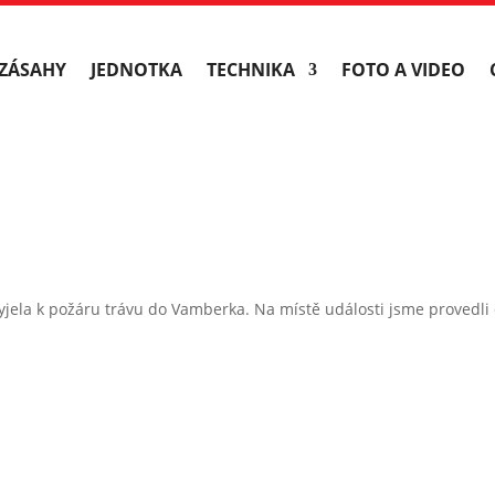
ZÁSAHY
JEDNOTKA
TECHNIKA
FOTO A VIDEO
jela k požáru trávu do Vamberka. Na místě události jsme provedli