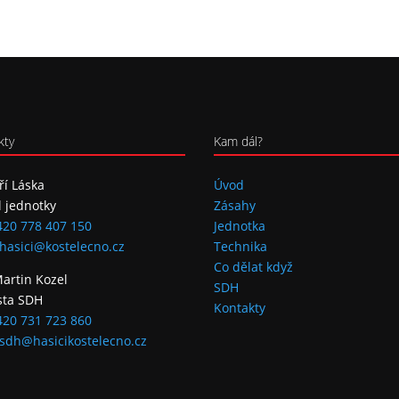
kty
Kam dál?
iří Láska
Úvod
l jednotky
Zásahy
420 778 407 150
Jednotka
hasici@kostelecno.cz
Technika
Co dělat když
Martin Kozel
SDH
sta SDH
Kontakty
420 731 723 860
sdh@hasicikostelecno.cz