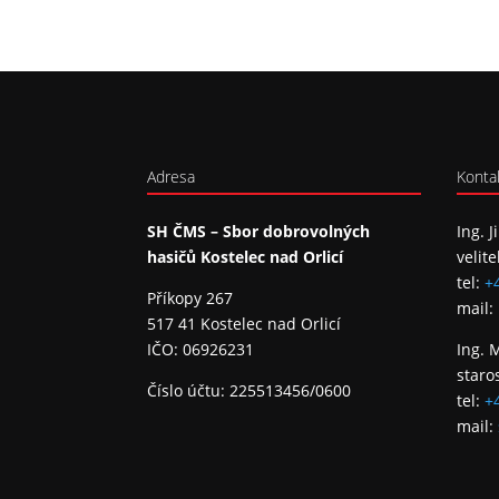
Adresa
Konta
SH ČMS – Sbor dobrovolných
Ing. J
hasičů Kostelec nad Orlicí
velite
tel:
+
Příkopy 267
mail:
517 41 Kostelec nad Orlicí
IČO: 06926231
Ing. 
staro
Číslo účtu: 225513456/0600
tel:
+
mail: