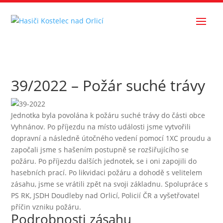
39/2022 – Požár suché trávy
Jednotka byla povolána k požáru suché trávy do části obce
Vyhnánov. Po příjezdu na místo události jsme vytvořili
dopravní a následně útočného vedení pomocí 1XC proudu a
započali jsme s hašením postupně se rozšiřujícího se
požáru. Po příjezdu dalších jednotek, se i oni zapojili do
hasebních prací. Po likvidaci požáru a dohodě s velitelem
zásahu, jsme se vrátili zpět na svoji základnu. Spolupráce s
PS RK, JSDH Doudleby nad Orlicí, Policií ČR a vyšetřovatel
příčin vzniku požáru.
Podrobnosti zásahu