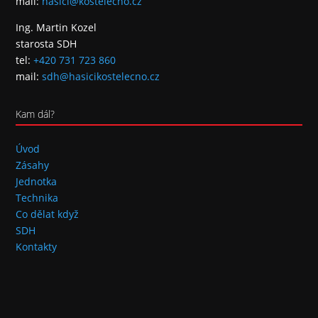
mail:
hasici@kostelecno.cz
Ing. Martin Kozel
starosta SDH
tel:
+420 731 723 860
mail:
sdh@hasicikostelecno.cz
Kam dál?
Úvod
Zásahy
Jednotka
Technika
Co dělat když
SDH
Kontakty