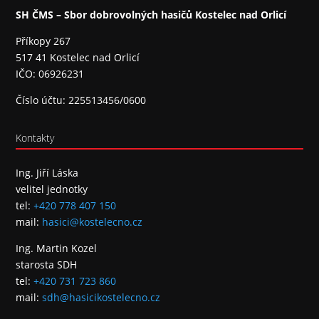
SH ČMS – Sbor dobrovolných hasičů Kostelec nad Orlicí
Příkopy 267
517 41 Kostelec nad Orlicí
IČO: 06926231
Číslo účtu: 225513456/0600
Kontakty
Ing. Jiří Láska
velitel jednotky
tel:
+420 778 407 150
mail:
hasici@kostelecno.cz
Ing. Martin Kozel
starosta SDH
tel:
+420 731 723 860
mail:
sdh@hasicikostelecno.cz