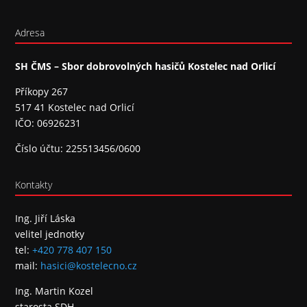
Adresa
SH ČMS – Sbor dobrovolných hasičů Kostelec nad Orlicí
Příkopy 267
517 41 Kostelec nad Orlicí
IČO: 06926231
Číslo účtu: 225513456/0600
Kontakty
Ing. Jiří Láska
velitel jednotky
tel:
+420 778 407 150
mail:
hasici@kostelecno.cz
Ing. Martin Kozel
starosta SDH