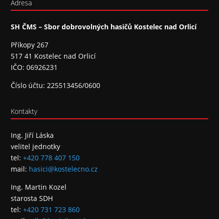
Adresa
SH ČMS – Sbor dobrovolných hasičů Kostelec nad Orlicí
Příkopy 267
517 41 Kostelec nad Orlicí
IČO: 06926231
Číslo účtu: 225513456/0600
Kontakty
Ing. Jiří Láska
velitel jednotky
tel:
+420 778 407 150
mail:
hasici@kostelecno.cz
Ing. Martin Kozel
starosta SDH
tel:
+420 731 723 860