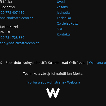
iří Láska
Úvod
l jednotky
Zásahy
420 778 407 150
Jednotka
hasici@kostelecno.cz
Technika
Co dělat když
Martin Kozel
SDH
sta SDH
Kontakty
420 731 723 860
sdh@hasicikostelecno.cz
 – Sbor dobrovolných hasičů Kostelec nad Orlicí, z. s.
|
Ochrana o
Techniku a zbrojnici nafotil Jan Merta.
Tvorba webových stránek
Webona