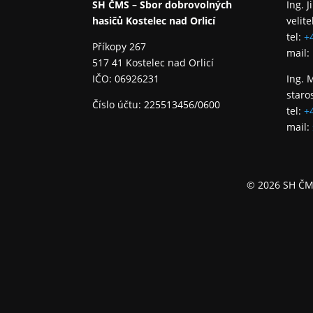
SH ČMS – Sbor dobrovolných
Ing. J
hasičů Kostelec nad Orlicí
velite
tel:
+
Příkopy 267
mail:
517 41 Kostelec nad Orlicí
IČO: 06926231
Ing. 
staro
Číslo účtu: 225513456/0600
tel:
+
mail:
© 2026 SH ČMS