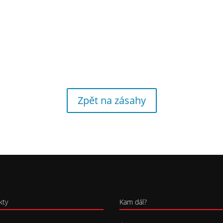
Zpět na zásahy
kty
Kam dál?