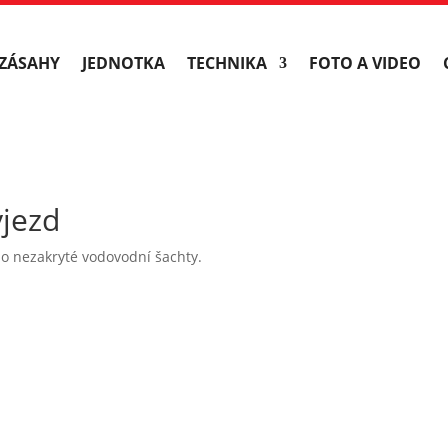
ZÁSAHY
JEDNOTKA
TECHNIKA
FOTO A VIDEO
ýjezd
do nezakryté vodovodní šachty.