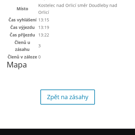
Kostelec nad Orlicí směr Doudleby nad
Místo
Orlicí
Čas vyhlášení
13:15
Čas výjezdu
13:19
Čas příjezdu
13:22
Členů u
3
zásahu
Členů v záloze
0
Mapa
Zpět na zásahy