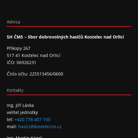
Adresa
SH ČMS – Sbor dobrovolných hasičů Kostelec nad Orlicí
Příkopy 267
517 41 Kostelec nad Orlicí
IČO: 06926231
Číslo účtu: 225513456/0600
Kontakty
Ing. Jiří Láska
velitel jednotky
tel:
+420 778 407 150
mail:
hasici@kostelecno.cz
Ing. Martin Kozel