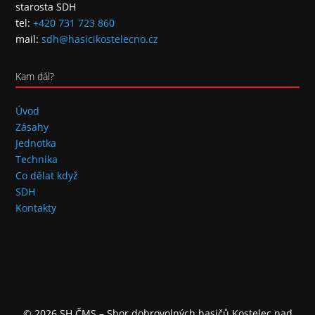
starosta SDH
tel:
+420 731 723 860
mail:
sdh@hasicikostelecno.cz
Kam dál?
Úvod
Zásahy
Jednotka
Technika
Co dělat když
SDH
Kontakty
© 2026 SH ČMS – Sbor dobrovolných hasičů Kostelec nad