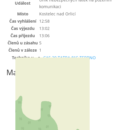
Událost
komunikaci
Místo
Kostelec nad Orlicí
Čas vyhlášení
12:58
Čas výjezdu
13:02
Čas příjezdu
13:06
Členů u zásahu
5
Členů v záloze
1
Technika u
CAS 20 TATRA 815 TERRNO
zásahu
Mapa