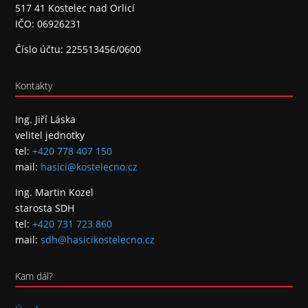
517 41 Kostelec nad Orlicí
IČO: 06926231
Číslo účtu: 225513456/0600
Kontakty
Ing. Jiří Láska
velitel jednotky
tel:
+420 778 407 150
mail:
hasici@kostelecno.cz
Ing. Martin Kozel
starosta SDH
tel:
+420 731 723 860
mail:
sdh@hasicikostelecno.cz
Kam dál?