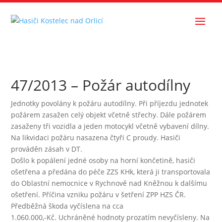
47/2013 – Požár autodílny
Jednotky povolány k požáru autodílny. Při příjezdu jednotek
požárem zasažen celý objekt včetně střechy. Dále požárem
zasaženy tři vozidla a jeden motocykl včetně vybavení dílny.
Na likvidaci požáru nasazena čtyři C proudy. Hasiči
prováděn zásah v DT.
Došlo k popálení jedné osoby na horní končetině, hasiči
ošetřena a předána do péče ZZS KHk, která ji transportovala
do Oblastní nemocnice v Rychnově nad Kněžnou k dalšímu
ošetření. Příčina vzniku požáru v šetření ZPP HZS ČR.
Předběžná škoda vyčíslena na cca
1.060.000,-Kč. Uchráněné hodnoty prozatím nevyčísleny. Na