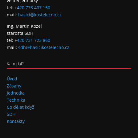
velitel jednotky
tel:
+420 778 407 150
mail:
hasici@kostelecno.cz
Ing. Martin Kozel
starosta SDH
tel:
+420 731 723 860
mail:
sdh@hasicikostelecno.cz
Kam dál?
Úvod
Zásahy
Jednotka
Technika
Co dělat když
SDH
Kontakty