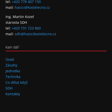
tel:
+420 778 407 150
mail:
hasici@kostelecno.cz
Ing. Martin Kozel
starosta SDH
tel:
+420 731 723 860
+
−
mail:
sdh@hasicikostelecno.cz
Leaflet
|
©
OpenStreetMap
contributors
Kam dál?
Úvod
Zásahy
Jednotka
Technika
Co dělat když
SDH
Kontakty