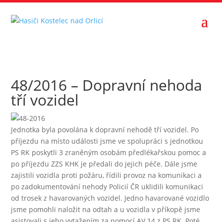
48/2016 – Dopravní nehoda
tří vozidel
Jednotka byla povolána k dopravní nehodě tří vozidel. Po
příjezdu na místo události jsme ve spolupráci s jednotkou
PS RK poskytli 3 zraněným osobám předlékařskou pomoc a
po příjezdu ZZS KHK je předali do jejich péče. Dále jsme
zajistili vozidla proti požáru, řídili provoz na komunikaci a
po zadokumentování nehody Policií ČR uklidili komunikaci
od trosek z havarovaných vozidel. Jedno havarované vozidlo
jsme pomohli naložit na odtah a u vozidla v příkopě jsme
asistovali s jeho vytažením za pomocí AV 14 z PS RK. Poté