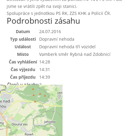
jsme se vrátili zpět na svoji stanici.
Spolupráce s jednotkou PS RK, ZZS KHK a Policií ČR.
Podrobnosti zásahu
Datum
24.07.2016
Typ události
Dopravní nehoda
Událost
Dopravní nehoda tří vozidel
Místo
Vamberk směr Rybná nad Zdobnicí
Čas vyhlášení
14:28
Čas výjezdu
14:31
Čas příjezdu
14:39
Členů u zásahu
2
Členů v záloze
4
Mapa