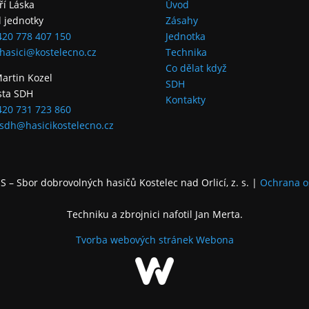
iří Láska
Úvod
l jednotky
Zásahy
420 778 407 150
Jednotka
hasici@kostelecno.cz
Technika
Co dělat když
Martin Kozel
SDH
sta SDH
Kontakty
420 731 723 860
sdh@hasicikostelecno.cz
 – Sbor dobrovolných hasičů Kostelec nad Orlicí, z. s.
|
Ochrana o
Techniku a zbrojnici nafotil Jan Merta.
Tvorba webových stránek
Webona