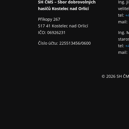
SH ČMS – Sbor dobrovolných
Ing. J
hasičů Kostelec nad Orlicí
velite
tel:
+
Příkopy 267
mail:
517 41 Kostelec nad Orlicí
IČO: 06926231
Ing. 
staro
Číslo účtu: 225513456/0600
tel:
+
mail:
© 2026 SH ČMS