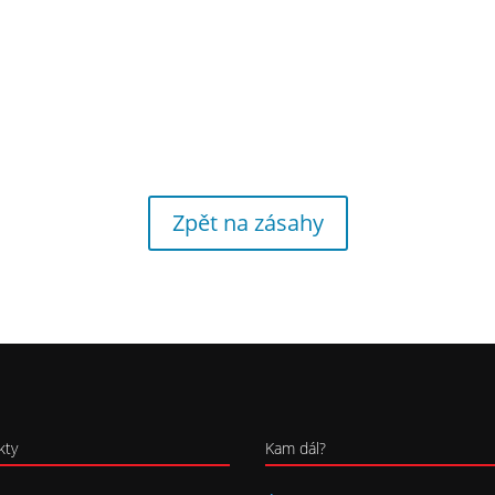
Zpět na zásahy
kty
Kam dál?