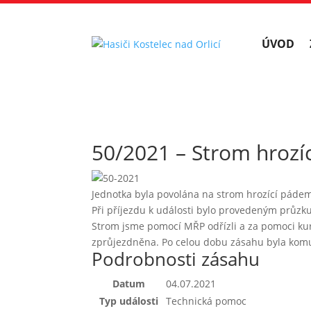
ÚVOD
50/2021 – Strom hrozí
Jednotka byla povolána na strom hrozící pádem
Při příjezdu k události bylo provedeným průzk
Strom jsme pomocí MŘP odřízli a za pomoci kur
zprůjezdněna. Po celou dobu zásahu byla komun
Podrobnosti zásahu
Datum
04.07.2021
Typ události
Technická pomoc