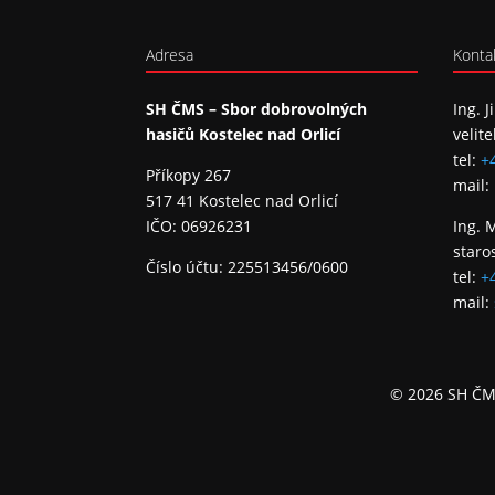
Adresa
Konta
SH ČMS – Sbor dobrovolných
Ing. J
hasičů Kostelec nad Orlicí
velite
tel:
+
Příkopy 267
mail:
517 41 Kostelec nad Orlicí
IČO: 06926231
Ing. 
staro
Číslo účtu: 225513456/0600
tel:
+
mail:
© 2026 SH ČMS