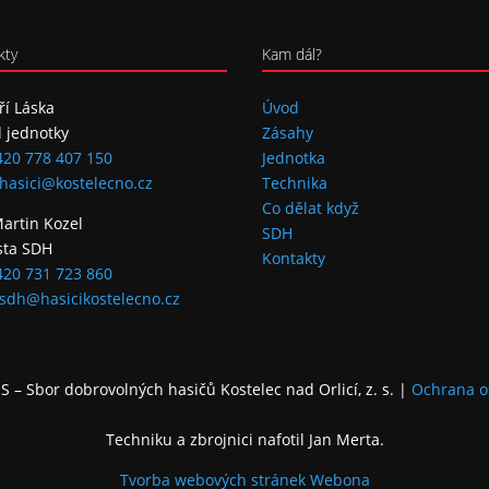
kty
Kam dál?
iří Láska
Úvod
l jednotky
Zásahy
420 778 407 150
Jednotka
hasici@kostelecno.cz
Technika
Co dělat když
Martin Kozel
SDH
sta SDH
Kontakty
420 731 723 860
sdh@hasicikostelecno.cz
 – Sbor dobrovolných hasičů Kostelec nad Orlicí, z. s.
|
Ochrana o
Techniku a zbrojnici nafotil Jan Merta.
Tvorba webových stránek
Webona