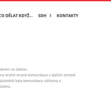
CO DĚLAT KDYŽ…
SDH
KONTAKTY
měrem na Zdelov.
n na druhé straně komunikace v dalším stromě.
 Následně byla komunikace uklizena a
kladnu.