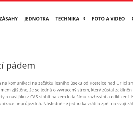
ZÁSAHY
JEDNOTKA
TECHNIKA
FOTO A VIDEO
cí pádem
 na komunikaci na začátku lesního úseku od Kostelce nad Orlicí s
umem zjištěno, že se jedná o vyvracený strom, který zůstal zaklíně
ty a navijáku z CAS stáhli na zem k dalšímu rozřezání a odklizení.
ikace neprůjezdná. Následně se jednotka vrátila zpět na svoji zá