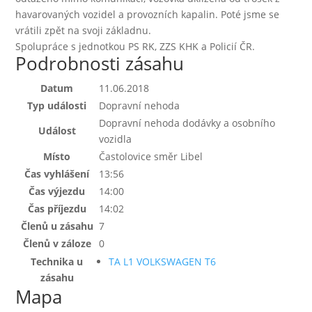
havarovaných vozidel a provozních kapalin. Poté jsme se
vrátili zpět na svoji základnu.
Spolupráce s jednotkou PS RK, ZZS KHK a Policií ČR.
Podrobnosti zásahu
Datum
11.06.2018
Typ události
Dopravní nehoda
Dopravní nehoda dodávky a osobního
Událost
vozidla
Místo
Častolovice směr Libel
Čas vyhlášení
13:56
Čas výjezdu
14:00
Čas příjezdu
14:02
Členů u zásahu
7
Členů v záloze
0
Technika u
TA L1 VOLKSWAGEN T6
zásahu
Mapa