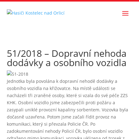
51/2018 – Dopravní nehoda
dodávky a osobního vozidla
Jednotka byla povolána k dopravní nehodě dodávky a
osobního vozidla na křižovatce. Na místě události se
nacházeli tři zraněné osoby, které si vzala do své péče ZZS
KHK. Osobní vozidlo jsme zabezpečili proti požáru a
zasypali uniklé provozní kapaliny sorbentem. Vozovka byla
dočasně uzavřena. Potom jsme začali řídit provoz na
komunikaci, který si převzala Policie ČR. Po
zadokumentování nehody Policií ČR, bylo osobní vozidlo
odtaženo mimo komunikaci, vozovka uklizena od trosek z