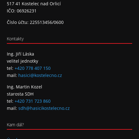
517 41 Kostelec nad Orlicí
IČO: 06926231
Číslo účtu: 225513456/0600
Kontakty
Ing. Jiří Láska
velitel jednotky
tel:
+420 778 407 150
mail:
hasici@kostelecno.cz
Ing. Martin Kozel
starosta SDH
tel:
+420 731 723 860
mail:
sdh@hasicikostelecno.cz
Kam dál?