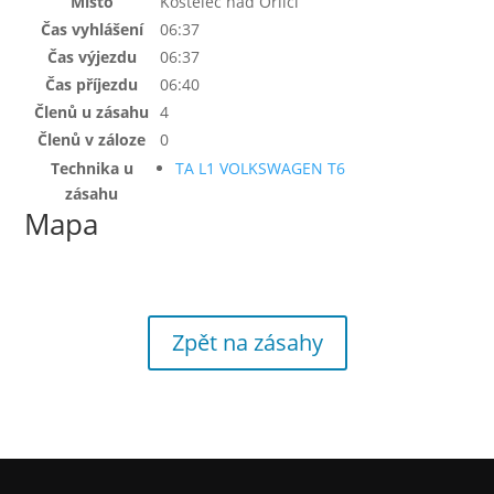
Místo
Kostelec nad Orlicí
Čas vyhlášení
06:37
Čas výjezdu
06:37
Čas příjezdu
06:40
Členů u zásahu
4
Členů v záloze
0
Technika u
TA L1 VOLKSWAGEN T6
zásahu
Mapa
Zpět na zásahy