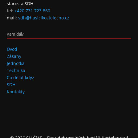
starosta SDH
tel:
+420 731 723 860
mail:
sdh@hasicikostelecno.cz
Kam dál?
Úvod
Zásahy
Jednotka
Technika
Co dělat když
SDH
Kontakty
© 2026 SH ČMS – Sbor dobrovolných hasičů Kostelec nad