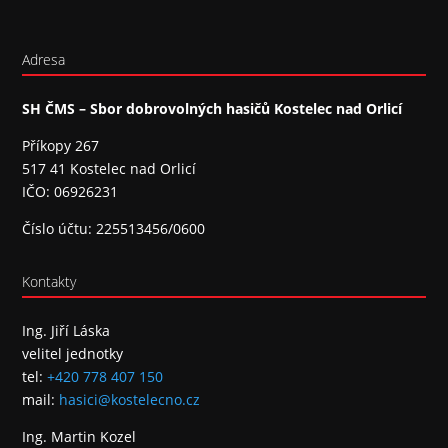
Adresa
SH ČMS – Sbor dobrovolných hasičů Kostelec nad Orlicí
Příkopy 267
517 41 Kostelec nad Orlicí
IČO: 06926231
Číslo účtu: 225513456/0600
Kontakty
Ing. Jiří Láska
velitel jednotky
tel:
+420 778 407 150
mail:
hasici@kostelecno.cz
Ing. Martin Kozel