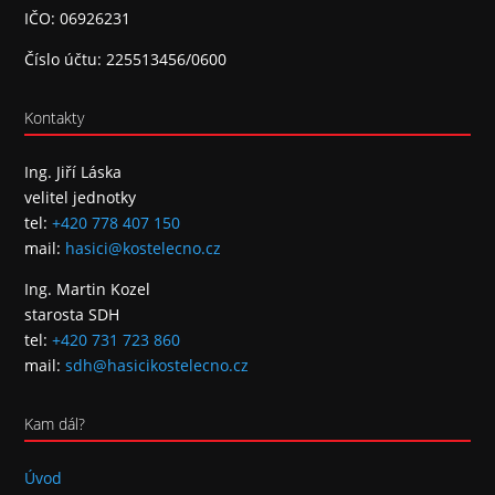
IČO: 06926231
Číslo účtu: 225513456/0600
Kontakty
Ing. Jiří Láska
velitel jednotky
tel:
+420 778 407 150
mail:
hasici@kostelecno.cz
Ing. Martin Kozel
starosta SDH
tel:
+420 731 723 860
mail:
sdh@hasicikostelecno.cz
Kam dál?
Úvod