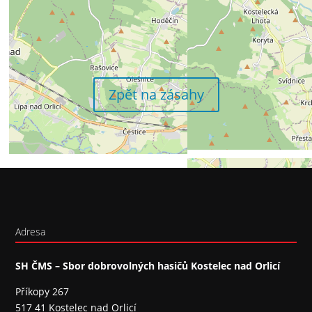
Zpět na zásahy
Adresa
SH ČMS – Sbor dobrovolných hasičů Kostelec nad Orlicí
Příkopy 267
517 41 Kostelec nad Orlicí