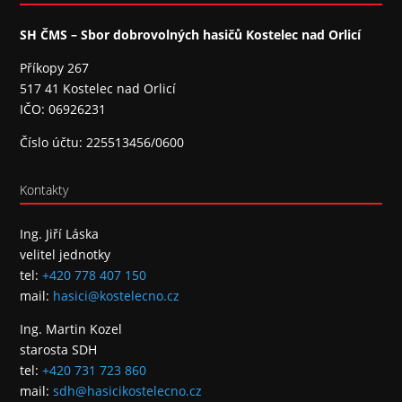
SH ČMS – Sbor dobrovolných hasičů Kostelec nad Orlicí
Příkopy 267
517 41 Kostelec nad Orlicí
IČO: 06926231
Číslo účtu: 225513456/0600
Kontakty
Ing. Jiří Láska
velitel jednotky
tel:
+420 778 407 150
mail:
hasici@kostelecno.cz
Ing. Martin Kozel
starosta SDH
tel:
+420 731 723 860
mail:
sdh@hasicikostelecno.cz