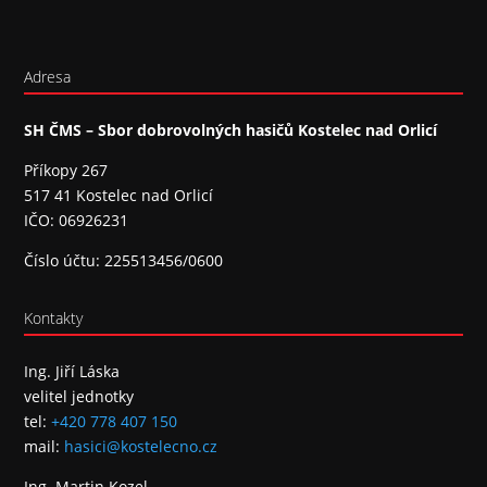
Adresa
SH ČMS – Sbor dobrovolných hasičů Kostelec nad Orlicí
Příkopy 267
517 41 Kostelec nad Orlicí
IČO: 06926231
Číslo účtu: 225513456/0600
Kontakty
Ing. Jiří Láska
velitel jednotky
tel:
+420 778 407 150
mail:
hasici@kostelecno.cz
Ing. Martin Kozel