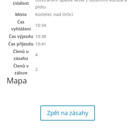
Událost
plotu
Místo
Kostelec nad Orlicí
Čas
10:34
vyhlášení
Čas výjezdu
10:38
Čas příjezdu
10:41
Členů u
4
zásahu
Členů v
2
záloze
Mapa
Zpět na zásahy