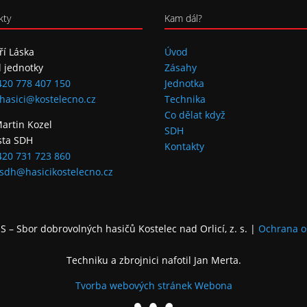
kty
Kam dál?
iří Láska
Úvod
l jednotky
Zásahy
420 778 407 150
Jednotka
hasici@kostelecno.cz
Technika
Co dělat když
Martin Kozel
SDH
sta SDH
Kontakty
420 731 723 860
sdh@hasicikostelecno.cz
 – Sbor dobrovolných hasičů Kostelec nad Orlicí, z. s.
|
Ochrana o
Techniku a zbrojnici nafotil Jan Merta.
Tvorba webových stránek
Webona