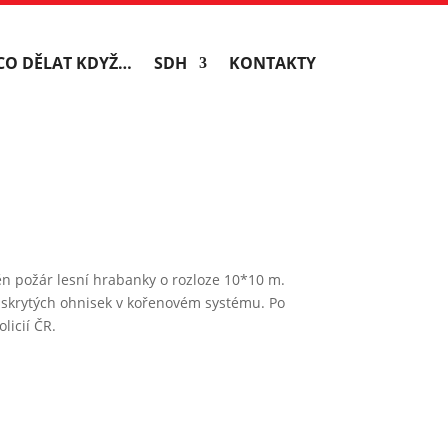
CO DĚLAT KDYŽ…
SDH
KONTAKTY
ěn požár lesní hrabanky o rozloze 10*10 m.
d skrytých ohnisek v kořenovém systému. Po
licií ČR.