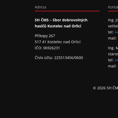
Adresa
Konta
SH ČMS – Sbor dobrovolných
Ing. J
hasičů Kostelec nad Orlicí
velite
tel:
+
Příkopy 267
mail:
517 41 Kostelec nad Orlicí
IČO: 06926231
Ing. 
staro
Číslo účtu: 225513456/0600
tel:
+
mail:
© 2026 SH ČMS