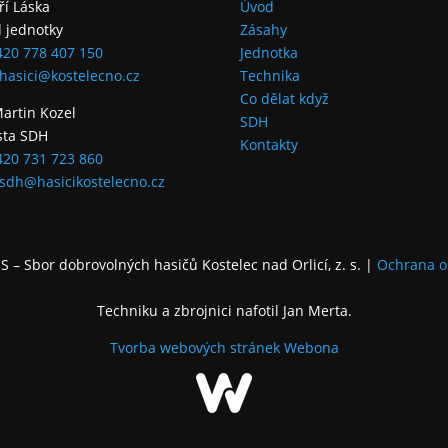
iří Láska
Úvod
l jednotky
Zásahy
420 778 407 150
Jednotka
hasici@kostelecno.cz
Technika
Co dělat když
Martin Kozel
SDH
sta SDH
Kontakty
420 731 723 860
sdh@hasicikostelecno.cz
 – Sbor dobrovolných hasičů Kostelec nad Orlicí, z. s.
|
Ochrana o
Techniku a zbrojnici nafotil Jan Merta.
Tvorba webových stránek
Webona