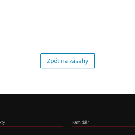
Zpět na zásahy
kty
Kam dál?