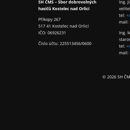
SH ČMS – Sbor dobrovolných
Ing. J
hasičů Kostelec nad Orlicí
velite
tel:
+
Příkopy 267
mail:
517 41 Kostelec nad Orlicí
IČO: 06926231
Ing. 
staro
Číslo účtu: 225513456/0600
tel:
+
mail:
© 2026 SH ČMS