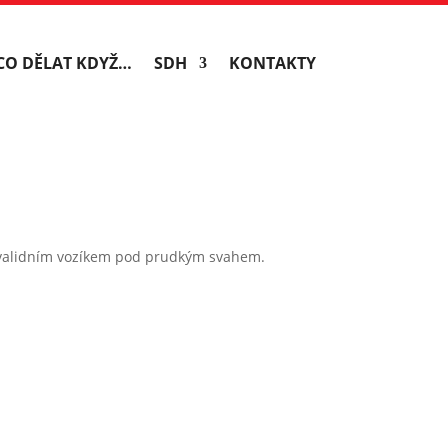
CO DĚLAT KDYŽ…
SDH
KONTAKTY
 invalidním vozíkem pod prudkým svahem.