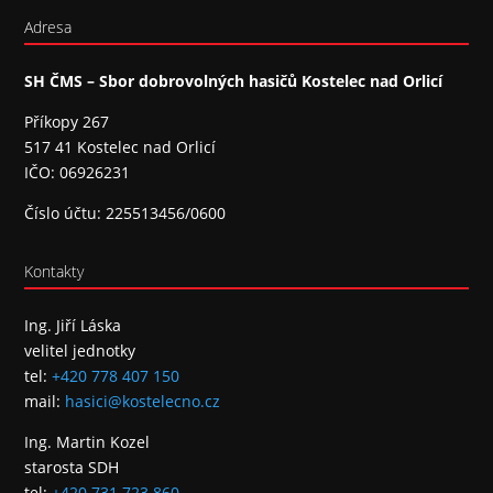
Adresa
SH ČMS – Sbor dobrovolných hasičů Kostelec nad Orlicí
Příkopy 267
517 41 Kostelec nad Orlicí
IČO: 06926231
Číslo účtu: 225513456/0600
Kontakty
Ing. Jiří Láska
velitel jednotky
tel:
+420 778 407 150
mail:
hasici@kostelecno.cz
Ing. Martin Kozel
starosta SDH
tel:
+420 731 723 860