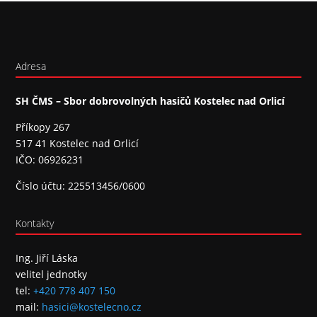
Adresa
SH ČMS – Sbor dobrovolných hasičů Kostelec nad Orlicí
Příkopy 267
517 41 Kostelec nad Orlicí
IČO: 06926231
Číslo účtu: 225513456/0600
Kontakty
Ing. Jiří Láska
velitel jednotky
tel:
+420 778 407 150
mail:
hasici@kostelecno.cz