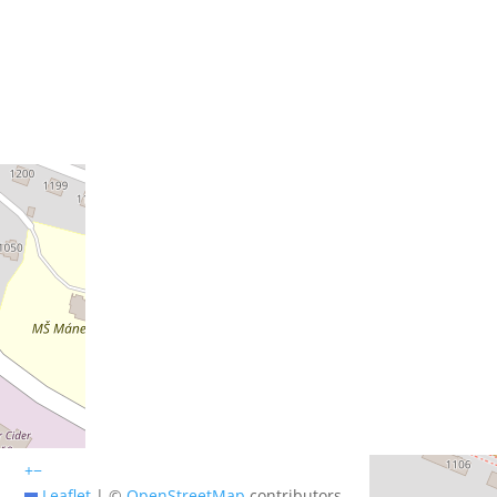
+
−
Leaflet
|
©
OpenStreetMap
contributors