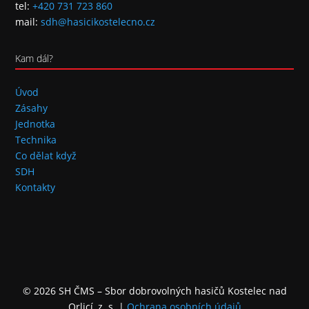
tel:
+420 731 723 860
mail:
sdh@hasicikostelecno.cz
Kam dál?
Úvod
Zásahy
Jednotka
Technika
Co dělat když
SDH
Kontakty
© 2026 SH ČMS – Sbor dobrovolných hasičů Kostelec nad
Orlicí, z. s.
|
Ochrana osobních údajů