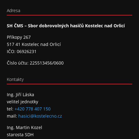
Adresa
SH ČMS – Sbor dobrovolných hasičů Kostelec nad Orlicí
Příkopy 267
517 41 Kostelec nad Orlicí
IČO: 06926231
Číslo účtu: 225513456/0600
Kontakty
Ing. Jiří Láska
velitel jednotky
tel:
+420 778 407 150
mail:
hasici@kostelecno.cz
Ing. Martin Kozel
starosta SDH