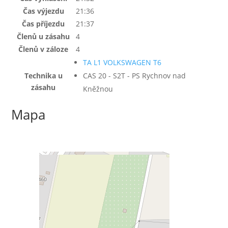
Čas výjezdu
21:36
Čas příjezdu
21:37
Členů u zásahu
4
Členů v záloze
4
TA L1 VOLKSWAGEN T6
Technika u
CAS 20 - S2T - PS Rychnov nad
zásahu
Kněžnou
Mapa