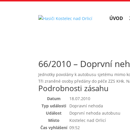
ÚVOD
66/2010 – Doprvní ne
Jednotky povolány k autobusu sjetému mimo ko
Tři zraněné osoby předány do péče ZZS KHk. N
Podrobnosti zásahu
Datum
18.07.2010
Typ události
Dopravní nehoda
Událost
Doprvní nehoda autobusu
Místo
Kostelec nad Orlicí
Čas vyhlášení
09:52