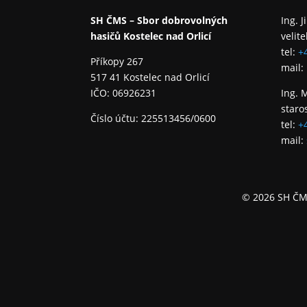
SH ČMS – Sbor dobrovolných
Ing. J
hasičů Kostelec nad Orlicí
velite
tel:
+
Příkopy 267
mail:
517 41 Kostelec nad Orlicí
IČO: 06926231
Ing. 
staro
Číslo účtu: 225513456/0600
tel:
+
mail:
© 2026 SH ČMS