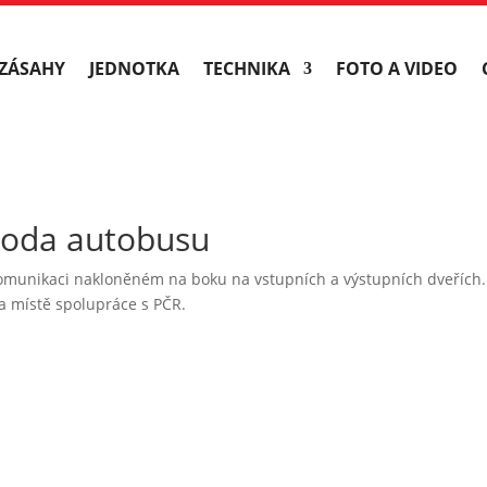
ZÁSAHY
JEDNOTKA
TECHNIKA
FOTO A VIDEO
hoda autobusu
munikaci nakloněném na boku na vstupních a výstupních dveřích. 
a místě spolupráce s PČR.