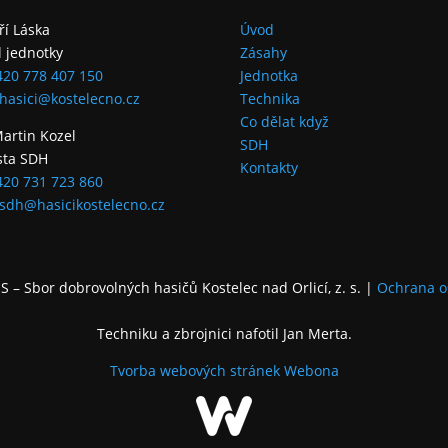
iří Láska
Úvod
l jednotky
Zásahy
420 778 407 150
Jednotka
hasici@kostelecno.cz
Technika
Co dělat když
Martin Kozel
SDH
sta SDH
Kontakty
420 731 723 860
sdh@hasicikostelecno.cz
 – Sbor dobrovolných hasičů Kostelec nad Orlicí, z. s.
|
Ochrana o
Techniku a zbrojnici nafotil Jan Merta.
Tvorba webových stránek
Webona