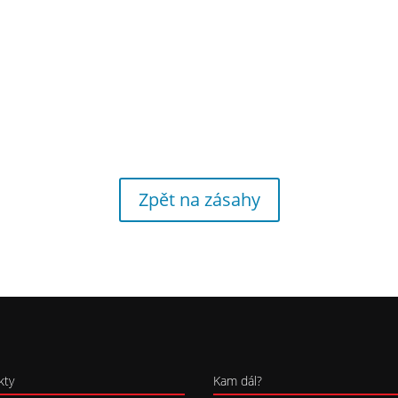
Zpět na zásahy
kty
Kam dál?