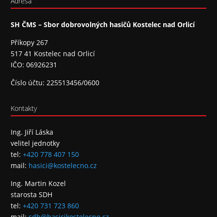
Adresa
SH ČMS – Sbor dobrovolných hasičů Kostelec nad Orlicí
Příkopy 267
517 41 Kostelec nad Orlicí
IČO: 06926231
Číslo účtu: 225513456/0600
Kontakty
Ing. Jiří Láska
velitel jednotky
tel:
+420 778 407 150
mail:
hasici@kostelecno.cz
Ing. Martin Kozel
starosta SDH
tel:
+420 731 723 860
mail:
sdh@hasicikostelecno.cz