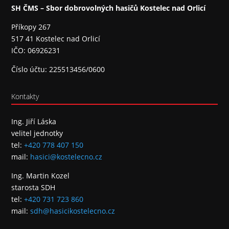
SH ČMS – Sbor dobrovolných hasičů Kostelec nad Orlicí
Příkopy 267
517 41 Kostelec nad Orlicí
IČO: 06926231
Číslo účtu: 225513456/0600
Kontakty
Ing. Jiří Láska
velitel jednotky
tel:
+420 778 407 150
mail:
hasici@kostelecno.cz
Ing. Martin Kozel
starosta SDH
tel:
+420 731 723 860
mail:
sdh@hasicikostelecno.cz