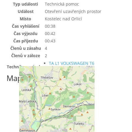
Typ události
Technická pomoc
Událost
Otevření uzavřených prostor
Místo
Kostelec nad Orlicí
Čas vyhlášení
00:38
Čas výjezdu
00:42
Čas příjezdu
00:43
Členů u zásahu
4
Členů v záloze
2
TA L1 VOLKSWAGEN T6
Technika u zásahu
Mapa