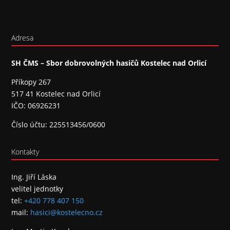
Adresa
SH ČMS – Sbor dobrovolných hasičů Kostelec nad Orlicí
Příkopy 267
517 41 Kostelec nad Orlicí
IČO: 06926231
Číslo účtu: 225513456/0600
Kontakty
Ing. Jiří Láska
velitel jednotky
tel:
+420 778 407 150
mail:
hasici@kostelecno.cz