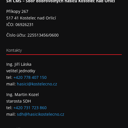
SH ČMS – Sbor dobrovolných hasičů Kostelec nad Orlicí
Příkopy 267
517 41 Kostelec nad Orlicí
IČO: 06926231
Číslo účtu: 225513456/0600
Kontakty
Ing. Jiří Láska
velitel jednotky
tel:
+420 778 407 150
mail:
hasici@kostelecno.cz
Ing. Martin Kozel
starosta SDH
tel:
+420 731 723 860
mail:
sdh@hasicikostelecno.cz