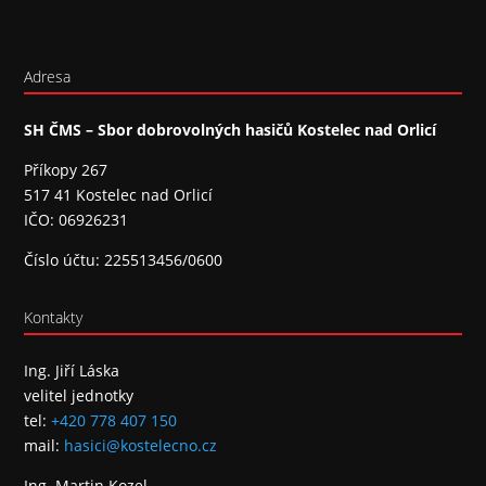
Adresa
SH ČMS – Sbor dobrovolných hasičů Kostelec nad Orlicí
Příkopy 267
517 41 Kostelec nad Orlicí
IČO: 06926231
Číslo účtu: 225513456/0600
Kontakty
Ing. Jiří Láska
velitel jednotky
tel:
+420 778 407 150
mail:
hasici@kostelecno.cz
Ing. Martin Kozel