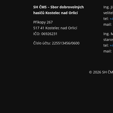
SH ČMS – Sbor dobrovolných
Ing. J
hasičů Kostelec nad Orlicí
velite
tel:
+
Příkopy 267
mail:
517 41 Kostelec nad Orlicí
+
−
IČO: 06926231
Ing. 
Leaflet
|
©
OpenStreetMap
contributors
staro
Číslo účtu: 225513456/0600
tel:
+
mail:
© 2026 SH ČMS