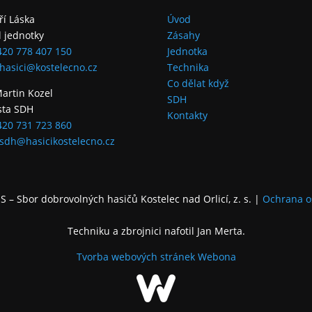
iří Láska
Úvod
l jednotky
Zásahy
420 778 407 150
Jednotka
hasici@kostelecno.cz
Technika
Co dělat když
Martin Kozel
SDH
sta SDH
Kontakty
420 731 723 860
sdh@hasicikostelecno.cz
 – Sbor dobrovolných hasičů Kostelec nad Orlicí, z. s.
|
Ochrana o
Techniku a zbrojnici nafotil Jan Merta.
Tvorba webových stránek
Webona