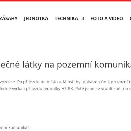
ZÁSAHY
JEDNOTKA
TECHNIKA
FOTO A VIDEO
pečné látky na pozemní komunik
vozovce. Po příjezdu na místo události byl potvrzen únik provozní
edně vyčkali příjezdu jednotky HS RK. Poté jsme se vrátili zpět na
emní komunikaci