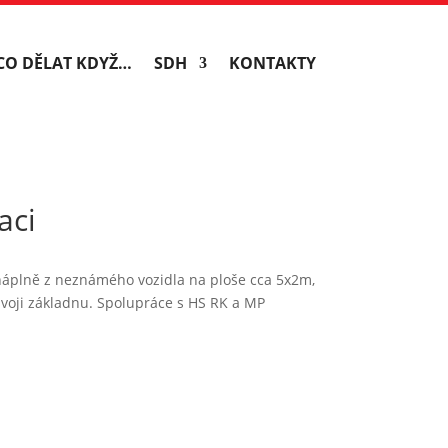
CO DĚLAT KDYŽ…
SDH
KONTAKTY
aci
 náplně z neznámého vozidla na ploše cca 5x2m,
 svoji základnu. Spolupráce s HS RK a MP