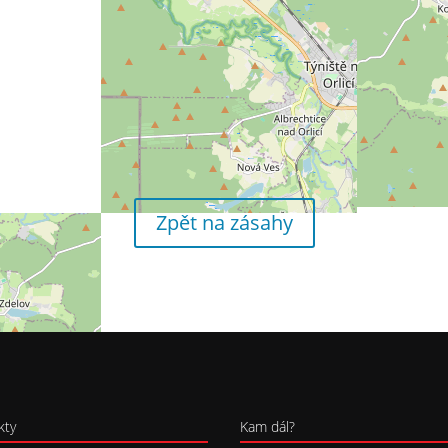
Zpět na zásahy
kty
Kam dál?