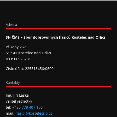
Adresa
SH ČMS – Sbor dobrovolných hasičů Kostelec nad Orlicí
Příkopy 267
517 41 Kostelec nad Orlicí
IČO: 06926231
Číslo účtu: 225513456/0600
Kontakty
Ing. Jiří Láska
velitel jednotky
tel:
+420 778 407 150
mail:
hasici@kostelecno.cz