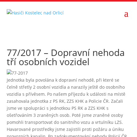
77/2017 – Dopravní nehoda
tří osobních vozidel
Jednotka byla povolána k dopravní nehodě, při které se
čelně střetly 2 osobní vozidla a narazily ještě do osobního
vozidla s přívěsem. Po našem příjezdu k události na místě
zasahovala jednotka z PS RK, ZZS KHK a Policie ČR. Začali
jsme ve spolupráci s jednotkou PS RK a ZZS KHK s
ošetřováním 3 zraněných osob. Poté jsme zraněné osoby
pomohli transportovat do sanitního vozu a vrtulníku LZS.
Havarované prostředky jsme zajistili proti požáru a úniku
provozních kapalin. Po zadokumentování nehody Policií ČR