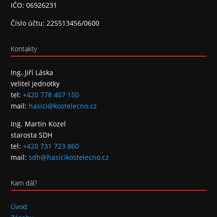
IČO: 06926231
Číslo účtu: 225513456/0600
Kontakty
Ing. Jiří Láska
velitel jednotky
tel:
+420 778 407 150
mail:
hasici@kostelecno.cz
Ing. Martin Kozel
starosta SDH
tel:
+420 731 723 860
mail:
sdh@hasicikostelecno.cz
Kam dál?
Úvod