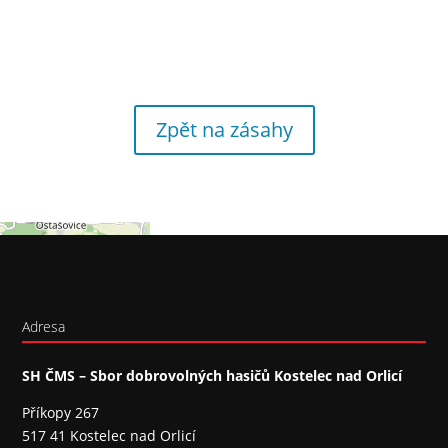
Zpět na zásahy
Adresa
SH ČMS – Sbor dobrovolných hasičů Kostelec nad Orlicí
Příkopy 267
517 41 Kostelec nad Orlicí