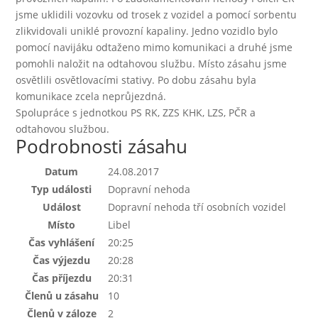
jsme uklidili vozovku od trosek z vozidel a pomocí sorbentu
zlikvidovali uniklé provozní kapaliny. Jedno vozidlo bylo
pomocí navijáku odtaženo mimo komunikaci a druhé jsme
pomohli naložit na odtahovou službu. Místo zásahu jsme
osvětlili osvětlovacími stativy. Po dobu zásahu byla
komunikace zcela neprůjezdná.
Spolupráce s jednotkou PS RK, ZZS KHK, LZS, PČR a
odtahovou službou.
Podrobnosti zásahu
Datum
24.08.2017
Typ události
Dopravní nehoda
Událost
Dopravní nehoda tří osobních vozidel
Místo
Libel
Čas vyhlášení
20:25
Čas výjezdu
20:28
Čas příjezdu
20:31
Členů u zásahu
10
Členů v záloze
2