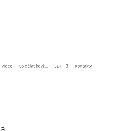
a video
Co dělat když…
SDH
Kontakty
la