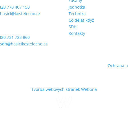
el jednotky
Zásahy
420 778 407 150
Jednotka
:
hasici@kostelecno.cz
Technika
Co dělat když
Martin Kozel
SDH
sta SDH
Kontakty
420 731 723 860
:
sdh@hasicikostelecno.cz
 – Sbor dobrovolných hasičů Kostelec nad Orlicí, z. s.
|
Ochrana o
Techniku a zbrojnici nafotil Jan Merta.
Tvorba webových stránek
Webona