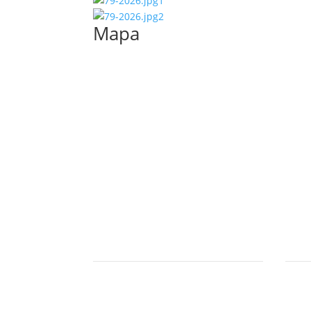
Mapa
Adresa
Konta
SH ČMS – Sbor dobrovolných
Ing. J