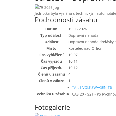
Jednotka byla vyslána s technickým automobil
Podrobnosti zásahu
Datum
19.06.2026
Typ události
Dopravní nehoda
Událost
Dopravní nehoda dodávky a
Místo
Kostelec nad Orlicí
Čas vyhlášení
10:07
Čas výjezdu
10:11
Čas příjezdu
10:12
Členů u zásahu
4
Členů v záloze
1
TA L1 VOLKSWAGEN T6
Technika u zásahu
CAS 20 - S2T - PS Rychn
Fotogalerie