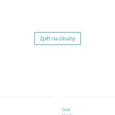
Zpět na zásahy
kty
Kam dál?
iří Láska
Úvod