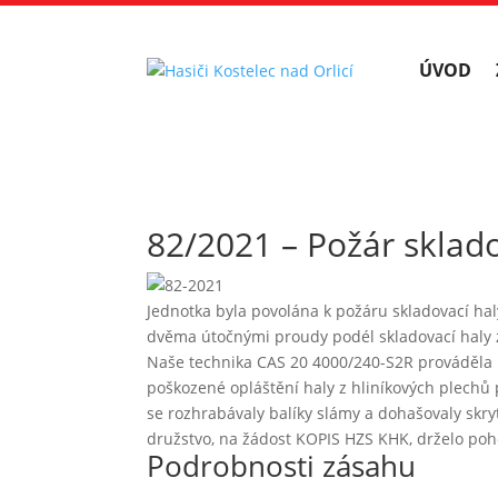
ÚVOD
82/2021 – Požár sklado
Jednotka byla povolána k požáru skladovací hal
dvěma útočnými proudy podél skladovací haly z
Naše technika CAS 20 4000/240-S2R prováděla k
poškozené opláštění haly z hliníkových plechů 
se rozhrabávaly balíky slámy a dohašovaly skry
družstvo, na žádost KOPIS HZS KHK, drželo pohot
Podrobnosti zásahu