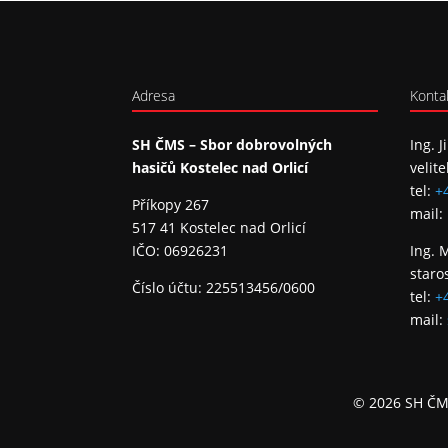
Adresa
Konta
SH ČMS – Sbor dobrovolných
Ing. J
hasičů Kostelec nad Orlicí
velite
tel:
+
Příkopy 267
mail:
517 41 Kostelec nad Orlicí
IČO: 06926231
Ing. 
staro
Číslo účtu: 225513456/0600
tel:
+
mail:
© 2026 SH ČMS