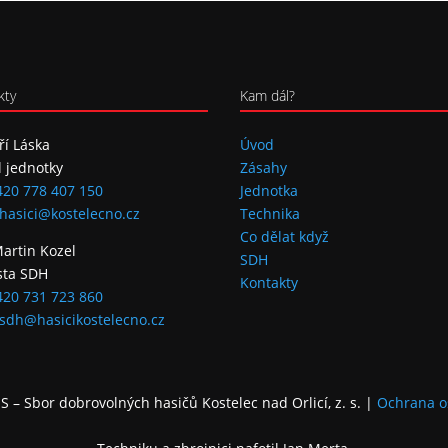
kty
Kam dál?
iří Láska
Úvod
l jednotky
Zásahy
420 778 407 150
Jednotka
hasici@kostelecno.cz
Technika
Co dělat když
Martin Kozel
SDH
sta SDH
Kontakty
420 731 723 860
sdh@hasicikostelecno.cz
 – Sbor dobrovolných hasičů Kostelec nad Orlicí, z. s.
|
Ochrana o