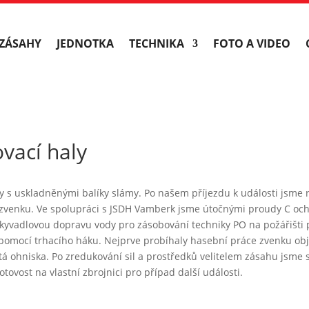
ZÁSAHY
JEDNOTKA
TECHNIKA
FOTO A VIDEO
vací haly
y s uskladněnými balíky slámy. Po našem příjezdu k události jsme 
venku. Ve spolupráci s JSDH Vamberk jsme útočnými proudy C ochlaz
yvadlovou dopravu vody pro zásobování techniky PO na požářišti 
pomocí trhacího háku. Nejprve probíhaly hasební práce zvenku objekt
tá ohniska. Po zredukování sil a prostředků velitelem zásahu jsme s
ovost na vlastní zbrojnici pro případ další události.