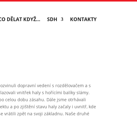
CO DĚLAT KDYŽ…
SDH
KONTAKTY
rozvinuli dopravní vedení s rozdělovačem a s
ovali vnitřek haly s hořícími balíky slámy.
po celou dobu zásahu. Dále jsme otrhávali
u a po zjištění stavu haly začaly i uvnitř, kde
e vrátili zpět na svoji základnu. Naše druhé