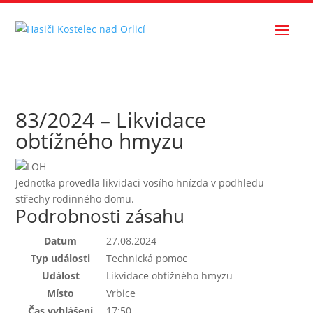
83/2024 – Likvidace
obtížného hmyzu
Jednotka provedla likvidaci vosího hnízda v podhledu
střechy rodinného domu.
Podrobnosti zásahu
Datum
27.08.2024
Typ události
Technická pomoc
Událost
Likvidace obtížného hmyzu
Místo
Vrbice
Čas vyhlášení
17:50