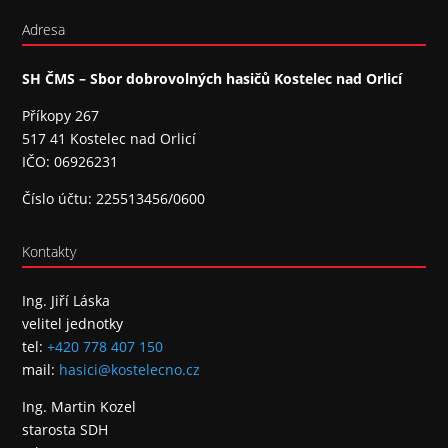
Adresa
SH ČMS – Sbor dobrovolných hasičů Kostelec nad Orlicí
Příkopy 267
517 41 Kostelec nad Orlicí
IČO: 06926231
Číslo účtu: 225513456/0600
Kontakty
Ing. Jiří Láska
velitel jednotky
tel:
+420 778 407 150
mail:
hasici@kostelecno.cz
Ing. Martin Kozel
starosta SDH