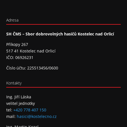
Adresa
SH ČMS – Sbor dobrovolných hasičů Kostelec nad Orlicí
Příkopy 267
517 41 Kostelec nad Orlicí
IČO: 06926231
Číslo účtu: 225513456/0600
Kontakty
Ing. Jiří Láska
velitel jednotky
tel:
+420 778 407 150
mail:
hasici@kostelecno.cz
Ing. Martin Kozel