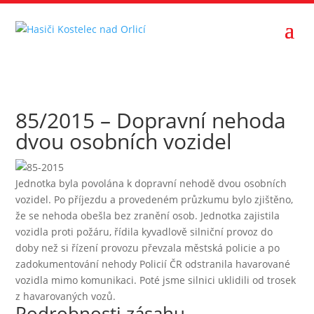
85/2015 – Dopravní nehoda
dvou osobních vozidel
Jednotka byla povolána k dopravní nehodě dvou osobních
vozidel. Po příjezdu a provedeném průzkumu bylo zjištěno,
že se nehoda obešla bez zranění osob. Jednotka zajistila
vozidla proti požáru, řídila kyvadlově silniční provoz do
doby než si řízení provozu převzala městská policie a po
zadokumentování nehody Policií ČR odstranila havarované
vozidla mimo komunikaci. Poté jsme silnici uklidili od trosek
z havarovaných vozů.
Podrobnosti zásahu