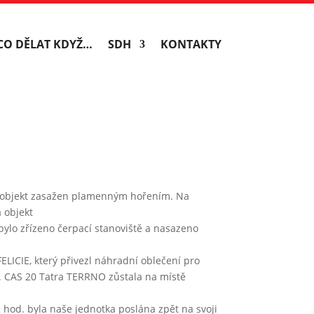
CO DĚLAT KDYŽ…
SDH
KONTAKTY
elý objekt zasažen plamenným hořením. Na
 objekt
bylo zřízeno čerpací stanoviště a nasazeno
LICIE, který přivezl náhradní oblečení pro
ů. CAS 20 Tatra TERRNO zůstala na místě
 hod. byla naše jednotka poslána zpět na svoji