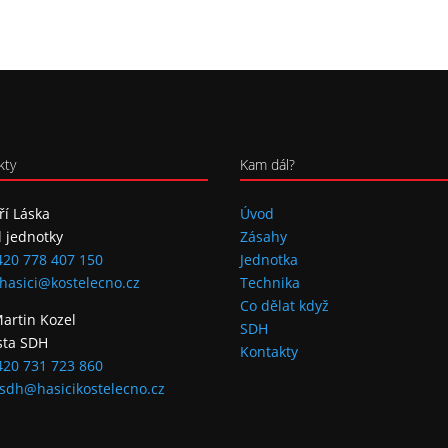
kty
Kam dál?
iří Láska
Úvod
l jednotky
Zásahy
420 778 407 150
Jednotka
hasici@kostelecno.cz
Technika
Co dělat když
Martin Kozel
SDH
sta SDH
Kontakty
420 731 723 860
sdh@hasicikostelecno.cz