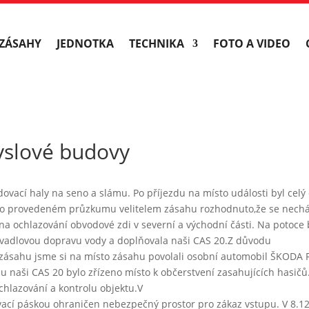
ZÁSAHY
JEDNOTKA
TECHNIKA
FOTO A VIDEO
yslové budovy
adovací haly na seno a slámu. Po příjezdu na místo události byl c
 Po provedeném průzkumu velitelem zásahu rozhodnuto,že se nechá
a ochlazování obvodové zdi v severní a východní části. Na potoce 
yvadlovou dopravu vody a doplňovala naši CAS 20.Z důvodu
ásahu jsme si na místo zásahu povolali osobní automobil ŠKODA FE
 u naši CAS 20 bylo zřízeno místo k občerstvení zasahujících hasič
chlazování a kontrolu objektu.V
vací páskou ohraničen nebezpečný prostor pro zákaz vstupu. V 8.12