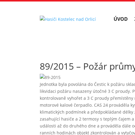
ÚVOD
89/2015 – Požár prům
Jednotka byla povolána do Čestic k požáru skl
likvidaci požáru nasazeny útočné 3 C proudy.
kontrolovaně vyhořet a 3 C proudy přemístěny n
motorové kalové čerpadlo. CAS 24 prováděla k
klimatických podmínek a předpokládané délky z
zasahující hasiče a 2 termosy s teplým čajem a
události až do druhého dne a prováděla dále o
ranních hodinách objekt zkontrolován a vytyčo