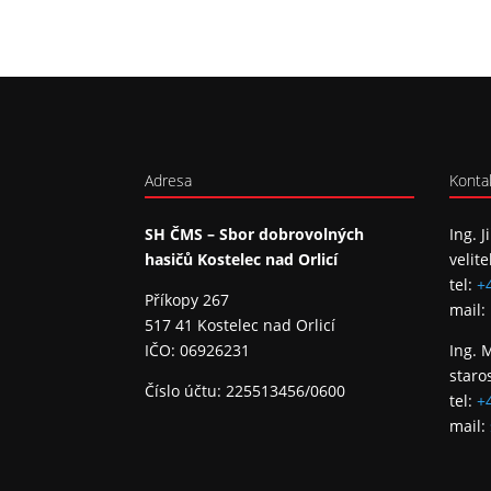
Adresa
Konta
SH ČMS – Sbor dobrovolných
Ing. J
hasičů Kostelec nad Orlicí
velite
tel:
+
Příkopy 267
mail:
517 41 Kostelec nad Orlicí
IČO: 06926231
Ing. 
staro
Číslo účtu: 225513456/0600
tel:
+
mail: