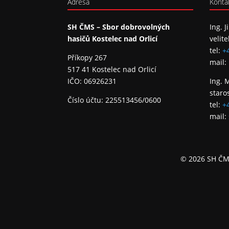
Adresa
Konta
SH ČMS – Sbor dobrovolných
Ing. J
hasičů Kostelec nad Orlicí
velite
tel:
+
Příkopy 267
mail:
517 41 Kostelec nad Orlicí
IČO: 06926231
Ing. 
staro
Číslo účtu: 225513456/0600
tel:
+
mail:
© 2026 SH ČMS