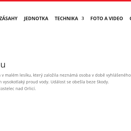
ZÁSAHY
JEDNOTKA
TECHNIKA
FOTO A VIDEO
ku
 v malém lesíku, který založila neznámá osoba v době vyhlášeného
en vysokotlaký proud vody. Událost se obešla beze škody.
ostelec nad Orlicí.