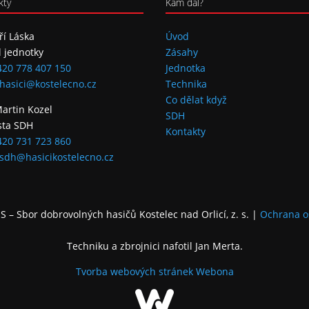
kty
Kam dál?
iří Láska
Úvod
l jednotky
Zásahy
420 778 407 150
Jednotka
hasici@kostelecno.cz
Technika
Co dělat když
Martin Kozel
SDH
sta SDH
Kontakty
420 731 723 860
sdh@hasicikostelecno.cz
 – Sbor dobrovolných hasičů Kostelec nad Orlicí, z. s.
|
Ochrana o
Techniku a zbrojnici nafotil Jan Merta.
Tvorba webových stránek
Webona