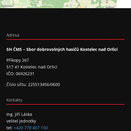
Adresa
SH ČMS – Sbor dobrovolných hasičů Kostelec nad Orlicí
Příkopy 267
517 41 Kostelec nad Orlicí
IČO: 06926231
Číslo účtu: 225513456/0600
Kontakty
Ing. Jiří Láska
velitel jednotky
tel:
+420 778 407 150