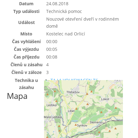
Datum
24.08.2018
Typ události
Technická pomoc
Nouzové otevření dveří v rodinném
Událost
domě
Místo
Kostelec nad Orlicí
Čas vyhlášení
00:00
Čas výjezdu
00:05
Čas příjezdu
00:08
Členů u zásahu
4
Členů v záloze
3
Technika u
TA L1 VOLKSWAGEN T6
zásahu
Mapa