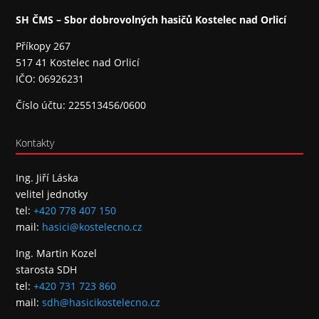
SH ČMS – Sbor dobrovolných hasičů Kostelec nad Orlicí
Příkopy 267
517 41 Kostelec nad Orlicí
IČO: 06926231
Číslo účtu: 225513456/0600
Kontakty
Ing. Jiří Láska
velitel jednotky
tel:
+420 778 407 150
mail:
hasici@kostelecno.cz
Ing. Martin Kozel
starosta SDH
tel:
+420 731 723 860
mail:
sdh@hasicikostelecno.cz