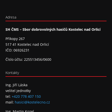
Adresa
SH ČMS – Sbor dobrovolných hasičů Kostelec nad Orlicí
Příkopy 267
517 41 Kostelec nad Orlicí
IČO: 06926231
Číslo účtu: 225513456/0600
Kontakty
Ing. Jiří Láska
velitel jednotky
tel:
+420 778 407 150
mail:
hasici@kostelecno.cz
Ing. Martin Kozel