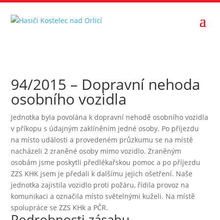
94/2015 – Dopravní nehoda
osobního vozidla
Jednotka byla povolána k dopravní nehodě osobního vozidla
v příkopu s údajným zaklíněním jedné osoby. Po příjezdu
na místo události a provedeném průzkumu se na místě
nacházeli 2 zraněné osoby mimo vozidlo. Zraněným
osobám jsme poskytli předlékařskou pomoc a po příjezdu
ZZS KHK jsem je předali k dalšímu jejich ošetření. Naše
jednotka zajistila vozidlo proti požáru, řídila provoz na
komunikaci a označila místo světelnými kuželi. Na místě
spolupráce se ZZS KHk a PČR.
Podrobnosti zásahu