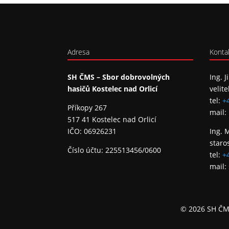
Adresa
Konta
SH ČMS – Sbor dobrovolných
Ing. J
hasičů Kostelec nad Orlicí
velite
tel:
+
Příkopy 267
mail:
517 41 Kostelec nad Orlicí
IČO: 06926231
Ing. 
staro
Číslo účtu: 225513456/0600
tel:
+
mail:
© 2026 SH ČMS