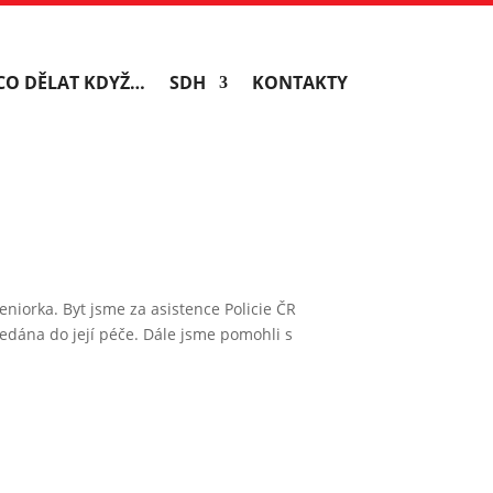
CO DĚLAT KDYŽ…
SDH
KONTAKTY
iorka. Byt jsme za asistence Policie ČR
edána do její péče. Dále jsme pomohli s