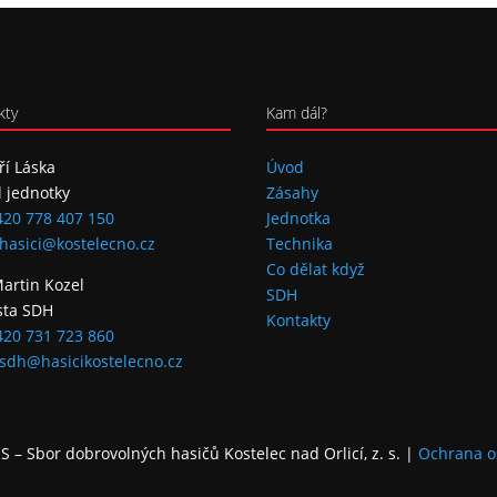
kty
Kam dál?
iří Láska
Úvod
l jednotky
Zásahy
420 778 407 150
Jednotka
hasici@kostelecno.cz
Technika
Co dělat když
Martin Kozel
SDH
sta SDH
Kontakty
420 731 723 860
sdh@hasicikostelecno.cz
 – Sbor dobrovolných hasičů Kostelec nad Orlicí, z. s.
|
Ochrana o