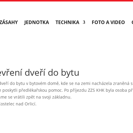
ZÁSAHY
JEDNOTKA
TECHNIKA
FOTO A VIDEO
vření dveří do bytu
veří do bytu v bytovém domě, kde se na zemi nacházela zraněná sen
e poskytli předlékařskou pomoc. Po příjezdu ZZS KHK byla osoba př
me se vrátili zpět na svoji základnu.
ostelec nad Orlicí.