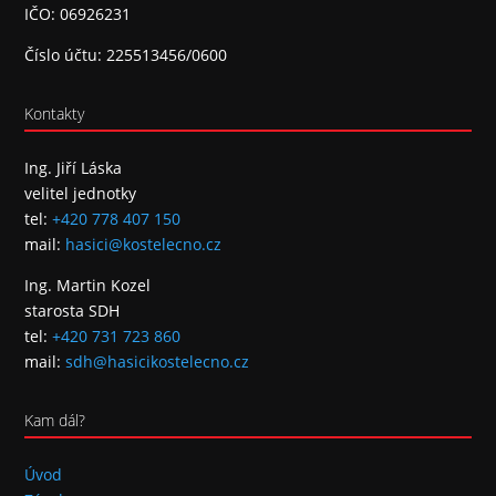
IČO: 06926231
Číslo účtu: 225513456/0600
Kontakty
Ing. Jiří Láska
velitel jednotky
tel:
+420 778 407 150
mail:
hasici@kostelecno.cz
Ing. Martin Kozel
starosta SDH
tel:
+420 731 723 860
mail:
sdh@hasicikostelecno.cz
Kam dál?
Úvod