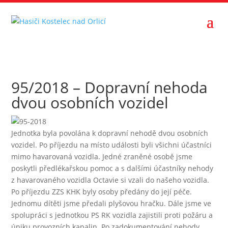
95/2018 – Dopravní nehoda
dvou osobních vozidel
Jednotka byla povolána k dopravní nehodě dvou osobních
vozidel. Po příjezdu na místo události byli všichni účastníci
mimo havarovaná vozidla. Jedné zraněné osobě jsme
poskytli předlékařskou pomoc a s dalšími účastníky nehody
z havarovaného vozidla Octavie si vzali do našeho vozidla.
Po příjezdu ZZS KHK byly osoby předány do její péče.
Jednomu dítěti jsme předali plyšovou hračku. Dále jsme ve
spolupráci s jednotkou PS RK vozidla zajistili proti požáru a
úniku provozních kapalin. Po zadokumentování nehody