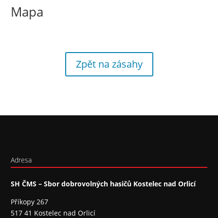
Mapa
Zpět na zásahy
Adresa
SH ČMS – Sbor dobrovolných hasičů Kostelec nad Orlicí
Příkopy 267
517 41 Kostelec nad Orlicí