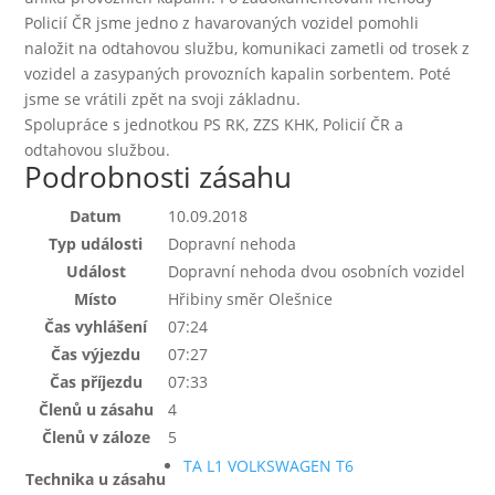
Policií ČR jsme jedno z havarovaných vozidel pomohli
naložit na odtahovou službu, komunikaci zametli od trosek z
vozidel a zasypaných provozních kapalin sorbentem. Poté
jsme se vrátili zpět na svoji základnu.
Spolupráce s jednotkou PS RK, ZZS KHK, Policií ČR a
odtahovou službou.
Podrobnosti zásahu
Datum
10.09.2018
Typ události
Dopravní nehoda
Událost
Dopravní nehoda dvou osobních vozidel
Místo
Hřibiny směr Olešnice
Čas vyhlášení
07:24
Čas výjezdu
07:27
Čas příjezdu
07:33
Členů u zásahu
4
Členů v záloze
5
TA L1 VOLKSWAGEN T6
Technika u zásahu