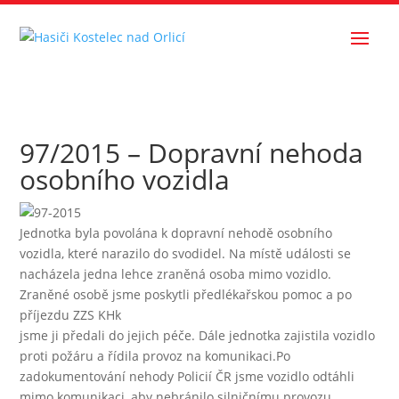
97/2015 – Dopravní nehoda
osobního vozidla
Jednotka byla povolána k dopravní nehodě osobního
vozidla, které narazilo do svodidel. Na místě události se
nacházela jedna lehce zraněná osoba mimo vozidlo.
Zraněné osobě jsme poskytli předlékařskou pomoc a po
příjezdu ZZS KHk
jsme ji předali do jejich péče. Dále jednotka zajistila vozidlo
proti požáru a řídila provoz na komunikaci.Po
zadokumentování nehody Policií ČR jsme vozidlo odtáhli
mimo komunikaci, aby nebránilo silničnímu provozu.