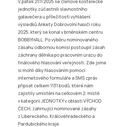
V pátek 21.11.2025 se členové kostelecké
jednotky zúčastnili slavnostního
galavečera u příležitosti vyhlášení
výsledků Ankety Dobrovolní hasiči roku
2025, který se konal v brněnském centru
BOBBYHALL. Po výběru nominovaného
zásahu odbornou komisí postoupil zásah
záchrany dělníka po pracovním úrazu do
finálového hlasování veřejnosti. Zde jsme
si mohli díky hlasováním pomocí
internetového formuláře a SMS zpráv
připsat celkem 1131 bodů, které nám
zajistily umístění na celkovém 2. místě
v kategorii JEDNOTKY v oblasti VÝCHOD
ČECH, zahrnující nominované zásahy
z Libereckého, Královéhradeckého a
Pardubického kraje.