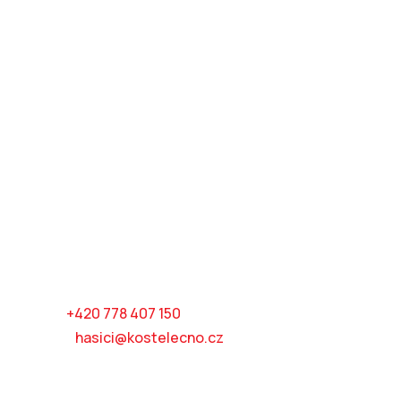
SH ČMS – Sbor dobrovolných hasičů
Kostelec nad Orlicí
Příkopy 267
517 41 Kostelec nad Orlicí
IČO: 06926231
Číslo účtu: 225513456/0600
Kontakty
Ing. Jiří Láska
velitel jednotky
tel:
+420 778 407 150
mail:
hasici@kostelecno.cz
Ing. Martin Kozel
starosta SDH