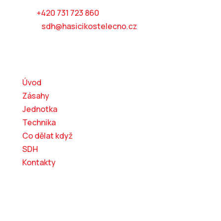
tel:
+420 731 723 860
mail:
sdh@hasicikostelecno.cz
Kam dál?
Úvod
Zásahy
Jednotka
Technika
Co dělat když
SDH
Kontakty